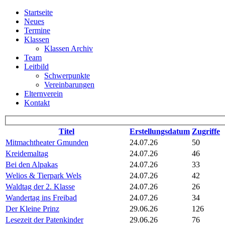
Startseite
Neues
Termine
Klassen
Klassen Archiv
Team
Leitbild
Schwerpunkte
Vereinbarungen
Elternverein
Kontakt
Titel
Erstellungsdatum
Zugriffe
Mitmachtheater Gmunden
24.07.26
50
Kreidemaltag
24.07.26
46
Bei den Alpakas
24.07.26
33
Welios & Tierpark Wels
24.07.26
42
Waldtag der 2. Klasse
24.07.26
26
Wandertag ins Freibad
24.07.26
34
Der Kleine Prinz
29.06.26
126
Lesezeit der Patenkinder
29.06.26
76