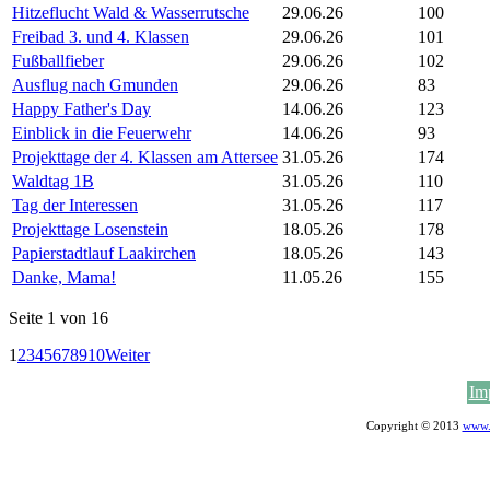
Hitzeflucht Wald & Wasserrutsche
29.06.26
100
Freibad 3. und 4. Klassen
29.06.26
101
Fußballfieber
29.06.26
102
Ausflug nach Gmunden
29.06.26
83
Happy Father's Day
14.06.26
123
Einblick in die Feuerwehr
14.06.26
93
Projekttage der 4. Klassen am Attersee
31.05.26
174
Waldtag 1B
31.05.26
110
Tag der Interessen
31.05.26
117
Projekttage Losenstein
18.05.26
178
Papierstadtlauf Laakirchen
18.05.26
143
Danke, Mama!
11.05.26
155
Seite 1 von 16
1
2
3
4
5
6
7
8
9
10
Weiter
Im
Copyright © 2013
www.v