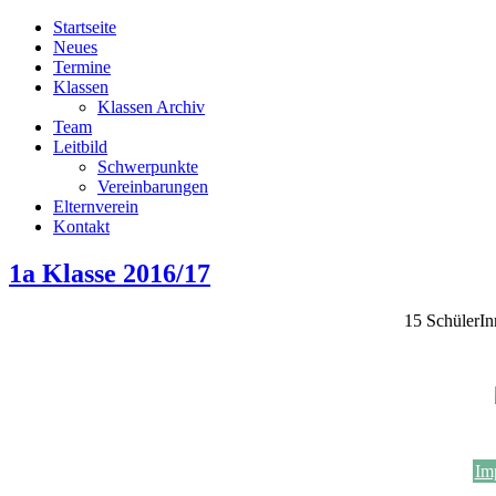
Startseite
Neues
Termine
Klassen
Klassen Archiv
Team
Leitbild
Schwerpunkte
Vereinbarungen
Elternverein
Kontakt
1a Klasse 2016/17
15 SchülerI
Im