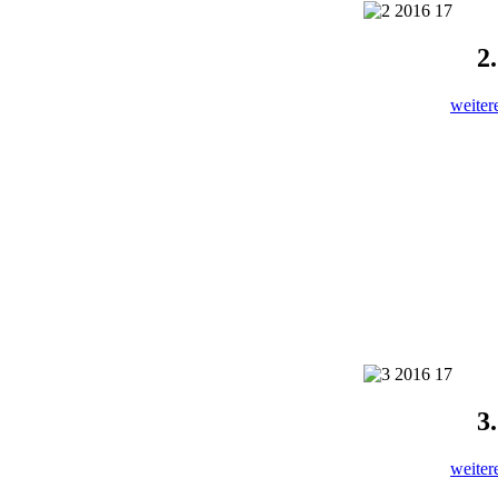
2
weiter
3
.
weiter